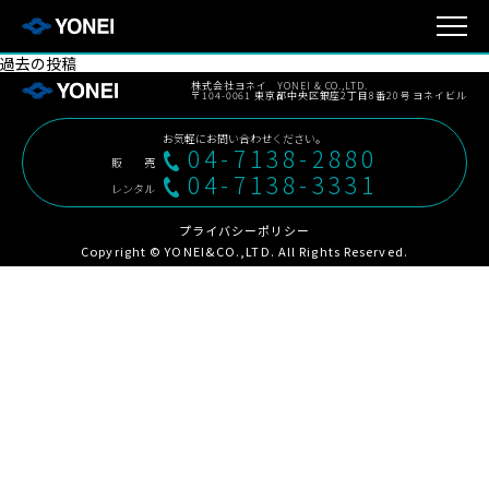
投
過去の投稿
稿
株式会社ヨネイ YONEI & CO.,LTD.
ナ
〒104-0061 東京都中央区銀座2丁目8番20号 ヨネイビル
ビ
ゲ
お気軽にお問い合わせください。
ー
04-7138-2880
販売
シ
04-7138-3331
ョ
レンタル
ン
プライバシーポリシー
Copyright © YONEI&CO.,LTD. All Rights Reserved.